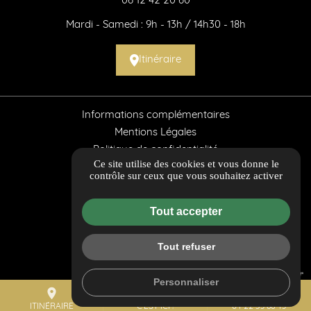
06 12 42 20 60
Mardi - Samedi : 9h - 13h / 14h30 - 18h
Itinéraire
Informations complémentaires
Mentions Légales
Politique de confidentialité
Ce site utilise des cookies et vous donne le
Flux RSS
contrôle sur ceux que vous souhaitez activer
Guide Local
Gestion des cookies
Tout accepter
Tout refuser
Personnaliser
place
mail
call
ITINÉRAIRE
C'EST ICI !
04 22 53 66 43